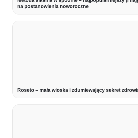
Metoda sikania w spodnie – najpopularniejszy (i na
na postanowienia noworoczne
Roseto – mała wioska i zdumiewający sekret zdrowi