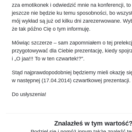
zza emotikonek i odwiedzić mnie na konferencji, t
jeszcze nie będzie ku temu sposobności, bo wszyst
mój wykład są już od kilku dni zarezerwowane. Wyb
że tak późno Cię o tym informuję.
Mówiąc szczerze – sam zapomniałem o tej prelekcji
przygotowywać dla Ciebie prezentację, kiedy spoj
i „O jaa!!! To w ten czwartek!?”.
Stąd najprawdopodobniej będziemy mieli okazję si
w następnej (17.04.2014) czwartkowej prezentacji.
Do usłyszenia!
Znalazłeś w tym wartość
Podziel się i pomóż innym także znaleźć te