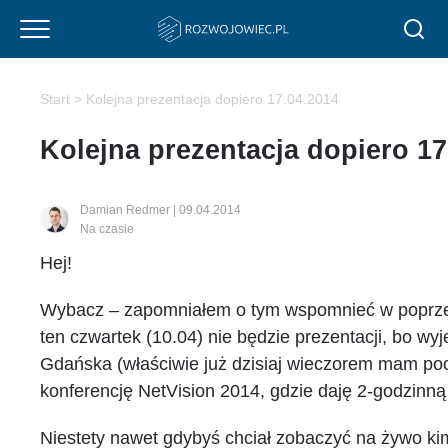
Start
>
Kolejna prezentacja dopiero 17.04.2014
Kolejna prezentacja dopiero 17
Damian Redmer
|
09.04.2014
Na czasie
Hej!
Wybacz – zapomniałem o tym wspomnieć w poprze
ten czwartek (10.04) nie będzie prezentacji, bo w
Gdańska (właściwie już dzisiaj wieczorem mam poc
konferencję NetVision 2014, gdzie daję 2-godzinną 
Niestety nawet gdybyś chciał zobaczyć na żywo kim 