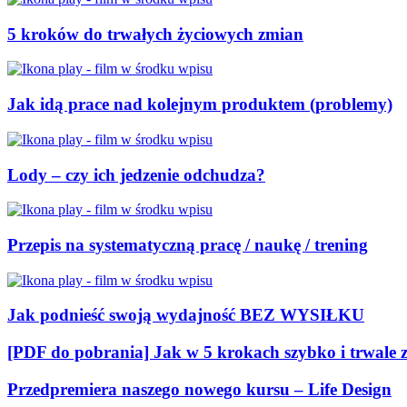
5 kroków do trwałych życiowych zmian
Jak idą prace nad kolejnym produktem (problemy)
Lody – czy ich jedzenie odchudza?
Przepis na systematyczną pracę / naukę / trening
Jak podnieść swoją wydajność BEZ WYSIŁKU
[PDF do pobrania] Jak w 5 krokach szybko i trwale
Przedpremiera naszego nowego kursu – Life Design