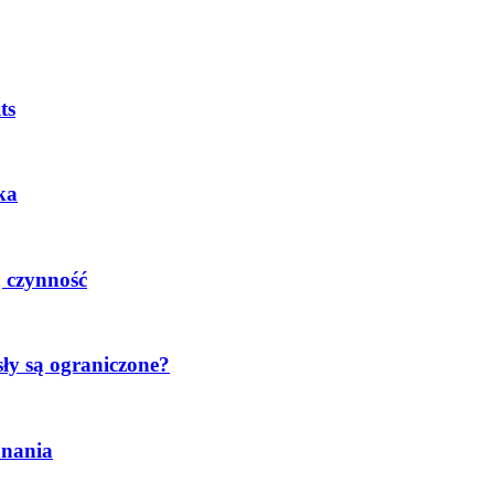
ts
ka
 czynność
sły są ograniczone?
konania