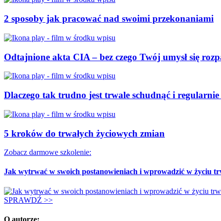
2 sposoby jak pracować nad swoimi przekonaniami
Odtajnione akta CIA – bez czego Twój umysł się roz
Dlaczego tak trudno jest trwale schudnąć i regularni
5 kroków do trwałych życiowych zmian
Zobacz darmowe szkolenie:
Jak wytrwać w swoich postanowieniach i wprowadzić w życiu t
SPRAWDŹ >>
O autorze: