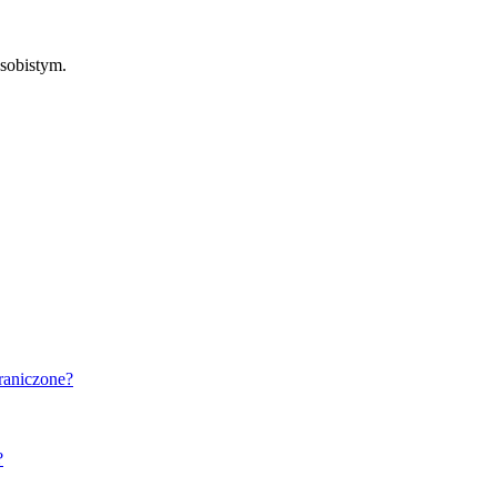
sobistym.
graniczone?
?