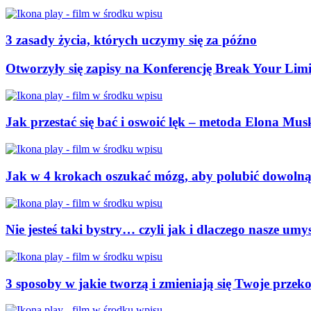
3 zasady życia, których uczymy się za późno
Otworzyły się zapisy na Konferencję Break Your Limi
Jak przestać się bać i oswoić lęk – metoda Elona Mus
Jak w 4 krokach oszukać mózg, aby polubić dowolną
Nie jesteś taki bystry… czyli jak i dlaczego nasze umy
​​​​3 sposoby w jakie tworzą i zmieniają się Twoje prze