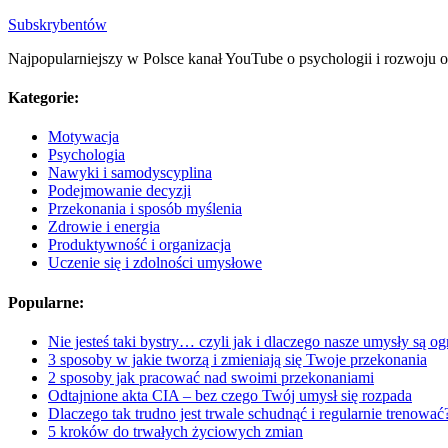
Subskrybentów
Najpopularniejszy w Polsce kanał YouTube o psychologii i rozwoju o
Kategorie:
Motywacja
Psychologia
Nawyki i samodyscyplina
Podejmowanie decyzji
Przekonania i sposób myślenia
Zdrowie i energia
Produktywność i organizacja
Uczenie się i zdolności umysłowe
Popularne:
Nie jesteś taki bystry… czyli jak i dlaczego nasze umysły są o
​​​​3 sposoby w jakie tworzą i zmieniają się Twoje przekonania
2 sposoby jak pracować nad swoimi przekonaniami
Odtajnione akta CIA – bez czego Twój umysł się rozpada
Dlaczego tak trudno jest trwale schudnąć i regularnie trenować
5 kroków do trwałych życiowych zmian