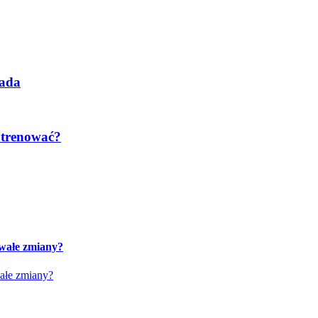
pada
e trenować?
rwałe zmiany?