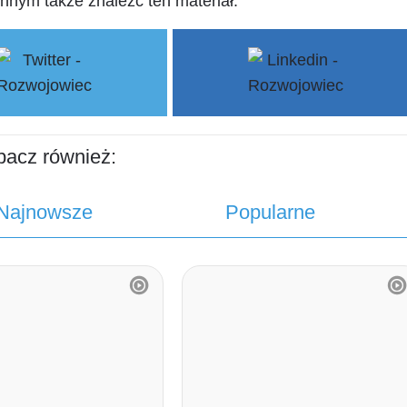
innym także znaleźć ten materiał:
bacz również:
Najnowsze
Popularne