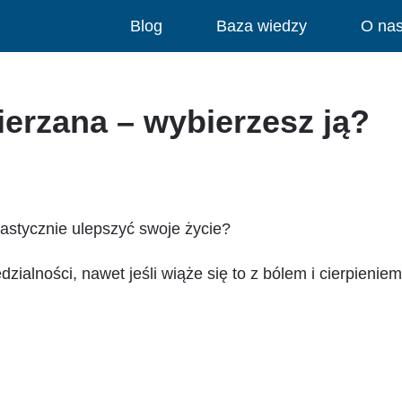
Blog
Baza wiedzy
O na
ierzana – wybierzesz ją?
rastycznie ulepszyć swoje życie?
zialności, nawet jeśli wiąże się to z bólem i cierpienie