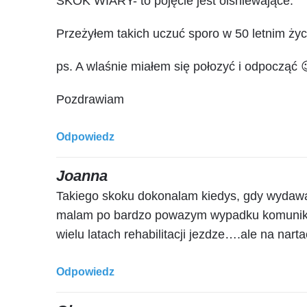
SKOK WIARY- to pojęcie jest olśniewające.
Przeżyłem takich uczuć sporo w 50 letnim życ
ps. A wlaśnie miałem się połozyć i odpocząć 
Pozdrawiam
Odpowiedz
Joanna
Takiego skoku dokonalam kiedys, gdy wydawalo
malam po bardzo powazym wypadku komunikac
wielu latach rehabilitacji jezdze….ale na nar
Odpowiedz