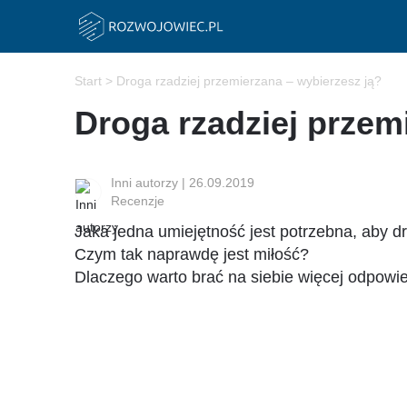
Start
>
Droga rzadziej przemierzana – wybierzesz ją?
Droga rzadziej przem
Inni autorzy
|
26.09.2019
Recenzje
Jaka jedna umiejętność jest potrzebna, aby d
Czym tak naprawdę jest miłość?
Dlaczego warto brać na siebie więcej odpowied