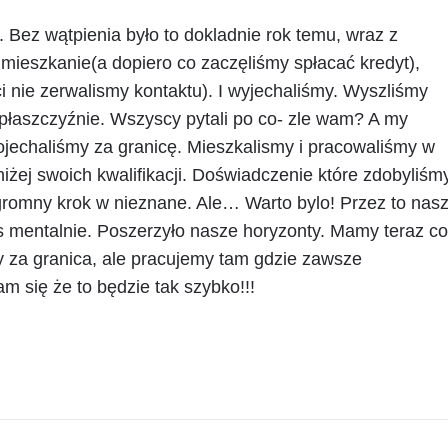
. Bez wątpienia było to dokladnie rok temu, wraz z
mieszkanie(a dopiero co zaczęliśmy spłacać kredyt),
ci nie zerwalismy kontaktu). I wyjechaliśmy. Wyszliśmy
 płaszczyźnie. Wszyscy pytali po co- zle wam? A my
ojechaliśmy za granicę. Mieszkalismy i pracowaliśmy w
żej swoich kwalifikacji. Doświadczenie które zdobyliśmy
Ogromny krok w nieznane. Ale… Warto bylo! Przez to nas
s mentalnie. Poszerzyło nasze horyzonty. Mamy teraz co
 za granica, ale pracujemy tam gdzie zawsze
am się że to będzie tak szybko!!!