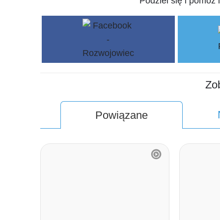
Podziel się i pomóż 
Zo
Powiązane