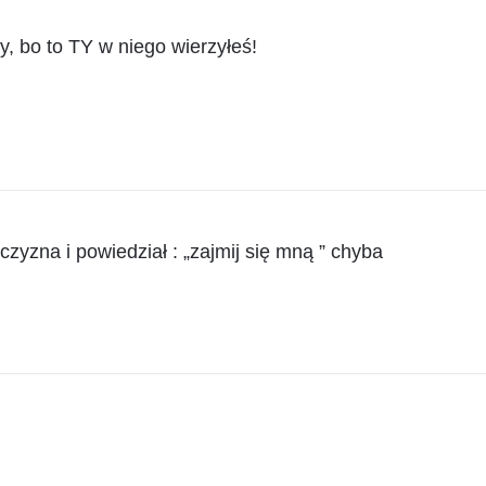
y, bo to TY w niego wierzyłeś!
zyzna i powiedział : „zajmij się mną ” chyba