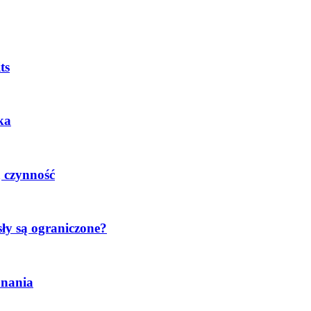
ts
ka
 czynność
sły są ograniczone?
konania