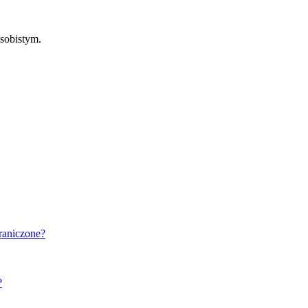
sobistym.
graniczone?
?