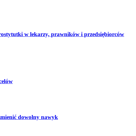
stytutki w lekarzy, prawników i przedsiębiorców
 celów
 zmienić dowolny nawyk