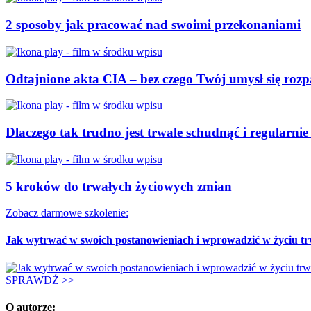
2 sposoby jak pracować nad swoimi przekonaniami
Odtajnione akta CIA – bez czego Twój umysł się roz
Dlaczego tak trudno jest trwale schudnąć i regularni
5 kroków do trwałych życiowych zmian
Zobacz darmowe szkolenie:
Jak wytrwać w swoich postanowieniach i wprowadzić w życiu t
SPRAWDŹ >>
O autorze: