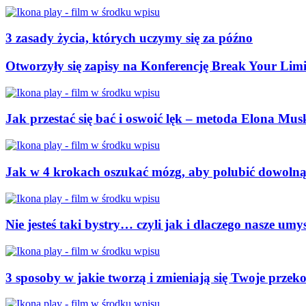
3 zasady życia, których uczymy się za późno
Otworzyły się zapisy na Konferencję Break Your Limi
Jak przestać się bać i oswoić lęk – metoda Elona Mus
Jak w 4 krokach oszukać mózg, aby polubić dowolną
Nie jesteś taki bystry… czyli jak i dlaczego nasze umy
​​​​3 sposoby w jakie tworzą i zmieniają się Twoje prze