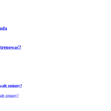
pada
e trenować?
rwałe zmiany?