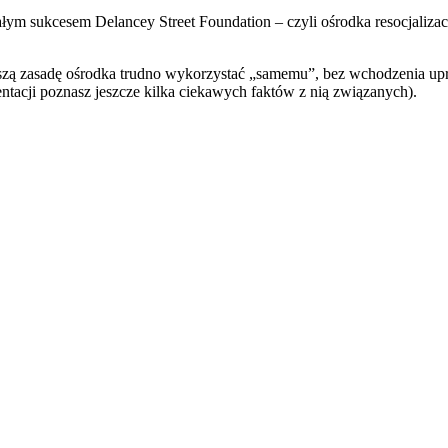
wałym sukcesem Delancey Street Foundation – czyli ośrodka resocjali
zą zasadę ośrodka trudno wykorzystać „samemu”, bez wchodzenia uprze
entacji poznasz jeszcze kilka ciekawych faktów z nią związanych).