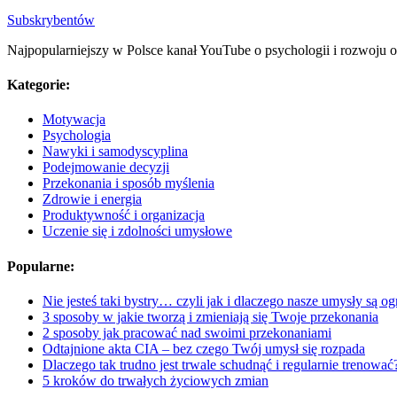
Subskrybentów
Najpopularniejszy w Polsce kanał YouTube o psychologii i rozwoju o
Kategorie:
Motywacja
Psychologia
Nawyki i samodyscyplina
Podejmowanie decyzji
Przekonania i sposób myślenia
Zdrowie i energia
Produktywność i organizacja
Uczenie się i zdolności umysłowe
Popularne:
Nie jesteś taki bystry… czyli jak i dlaczego nasze umysły są o
​​​​3 sposoby w jakie tworzą i zmieniają się Twoje przekonania
2 sposoby jak pracować nad swoimi przekonaniami
Odtajnione akta CIA – bez czego Twój umysł się rozpada
Dlaczego tak trudno jest trwale schudnąć i regularnie trenować
5 kroków do trwałych życiowych zmian