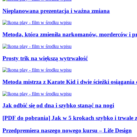
Nieplanowana prezentacja i ważna zmiana
Metoda, która zmieniła narkomanów, morderców i pro
Prosty trik na większą wytrwałość
Metoda mistrza z Karate Kid i dwie ścieżki osiągania
Jak odbić się od dna i szybko stanąć na nogi
[PDF do pobrania] Jak w 5 krokach szybko i trwale
Przedpremiera naszego nowego kursu – Life Design