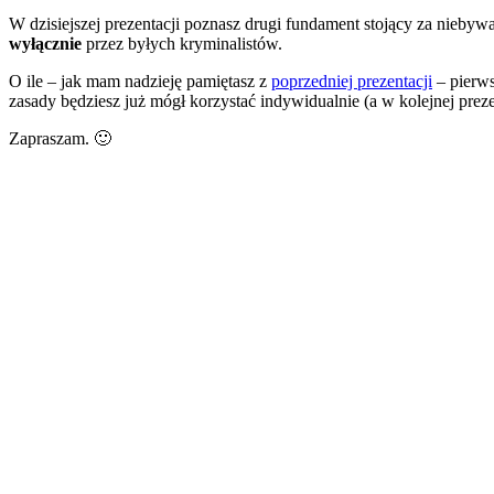
W dzisiejszej prezentacji poznasz drugi fundament stojący za nieby
wyłącznie
przez byłych kryminalistów.
O ile – jak mam nadzieję pamiętasz z
poprzedniej prezentacji
– pierws
zasady będziesz już mógł korzystać indywidualnie (a w kolejnej prez
Zapraszam. 🙂