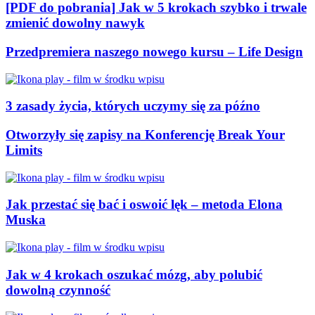
[PDF do pobrania] Jak w 5 krokach szybko i trwale
zmienić dowolny nawyk
Przedpremiera naszego nowego kursu – Life Design
3 zasady życia, których uczymy się za późno
Otworzyły się zapisy na Konferencję Break Your
Limits
Jak przestać się bać i oswoić lęk – metoda Elona
Muska
Jak w 4 krokach oszukać mózg, aby polubić
dowolną czynność