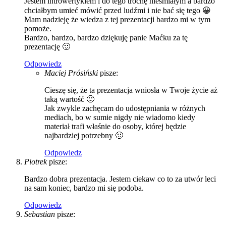
Jestem introwertykiem i do tego trochę nieśmiałym a bardzo
chciałbym umieć mówić przed ludźmi i nie bać się tego 😀
Mam nadzieję że wiedza z tej prezentacji bardzo mi w tym
pomoże.
Bardzo, bardzo, bardzo dziękuję panie Maćku za tę
prezentację 🙂
Odpowiedz
Maciej Prósiński
pisze:
Cieszę się, że ta prezentacja wniosła w Twoje życie aż
taką wartość 🙂
Jak zwykle zachęcam do udostępniania w różnych
mediach, bo w sumie nigdy nie wiadomo kiedy
materiał trafi właśnie do osoby, której będzie
najbardziej potrzebny 🙂
Odpowiedz
Piotrek
pisze:
Bardzo dobra prezentacja. Jestem ciekaw co to za utwór leci
na sam koniec, bardzo mi się podoba.
Odpowiedz
Sebastian
pisze: