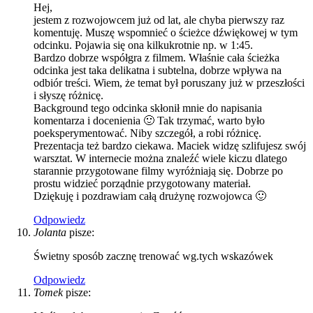
Hej,
jestem z rozwojowcem już od lat, ale chyba pierwszy raz
komentuję. Muszę wspomnieć o ścieżce dźwiękowej w tym
odcinku. Pojawia się ona kilkukrotnie np. w 1:45.
Bardzo dobrze współgra z filmem. Właśnie cała ścieżka
odcinka jest taka delikatna i subtelna, dobrze wpływa na
odbiór treści. Wiem, że temat był poruszany już w przeszłości
i słyszę różnicę.
Background tego odcinka skłonił mnie do napisania
komentarza i docenienia 🙂 Tak trzymać, warto było
poeksperymentować. Niby szczegół, a robi różnicę.
Prezentacja też bardzo ciekawa. Maciek widzę szlifujesz swój
warsztat. W internecie można znaleźć wiele kiczu dlatego
starannie przygotowane filmy wyróżniają się. Dobrze po
prostu widzieć porządnie przygotowany materiał.
Dziękuję i pozdrawiam całą drużynę rozwojowca 🙂
Odpowiedz
Jolanta
pisze:
Świetny sposób zacznę trenować wg.tych wskazówek
Odpowiedz
Tomek
pisze: