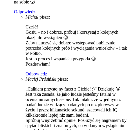
na sobie 🙁
Odpowiedz
Michał
pisze:
Cześć!
Gosiu – no i dobrze, próbuj i korzystaj z kolejnych
okazji do wystąpień 😉
Żeby nauczyć się dobrze występować publicznie
potrzeba kolejnych prób i wyciągania wniosków – i tak
w kółko.
Jest to proces i wspaniała przygoda 😉
Pozdrawiam!
Odpowiedz
Maciej Prósiński
pisze:
„Całkiem przystojny facet z Ciebie! :)” Dziękuję 🙂
Jest taka zasada, że jako ludzie jesteśmy fatalni w
ocenianiu samych siebie. Tak fatalni, że w jednym z
badań ludzie widzący badanych po raz pierwszy w
życiu i przez kilkanaście sekund, szacowali ich IQ
kilkakrotnie lepiej niż sami badani.
Spróbuj więc zebrać opinie. Posłużyć się nagraniem by
spytać bliskich i znajomych, co w danym wystąpieniu