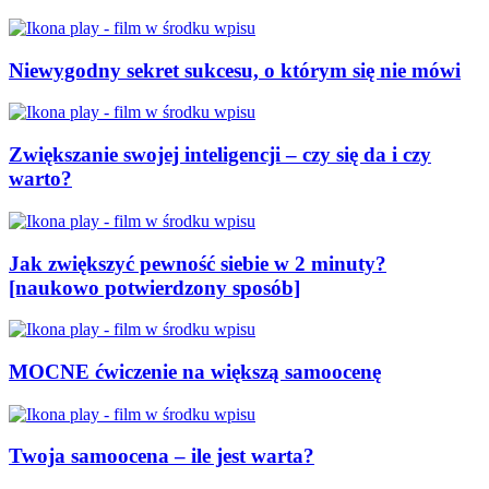
Niewygodny sekret sukcesu, o którym się nie mówi
Zwiększanie swojej inteligencji – czy się da i czy
warto?
Jak zwiększyć pewność siebie w 2 minuty?
[naukowo potwierdzony sposób]
MOCNE ćwiczenie na większą samoocenę
Twoja samoocena – ile jest warta?