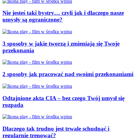
Nie jesteś taki bystry… czyli jak i dlaczego nasze
umysły są ograniczone?
​​​​3 sposoby w jakie tworzą i zmieniają się Twoje
przekonania
2 sposoby jak pracować nad swoimi przekonaniami
Odtajnione akta CIA – bez czego Twój umysł się
rozpada
Dlaczego tak trudno jest trwale schudnąć i
regularnie trenować?