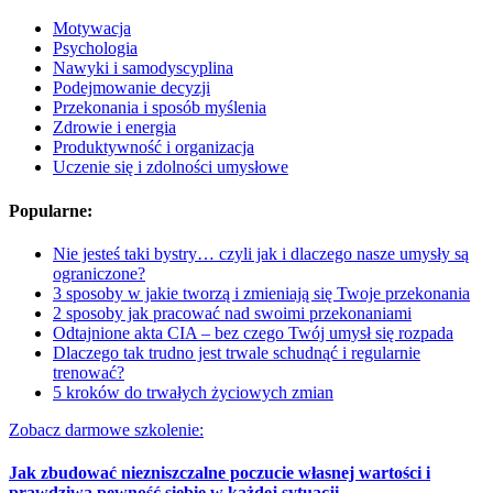
Motywacja
Psychologia
Nawyki i samodyscyplina
Podejmowanie decyzji
Przekonania i sposób myślenia
Zdrowie i energia
Produktywność i organizacja
Uczenie się i zdolności umysłowe
Popularne:
Nie jesteś taki bystry… czyli jak i dlaczego nasze umysły są
ograniczone?
​​​​3 sposoby w jakie tworzą i zmieniają się Twoje przekonania
2 sposoby jak pracować nad swoimi przekonaniami
Odtajnione akta CIA – bez czego Twój umysł się rozpada
Dlaczego tak trudno jest trwale schudnąć i regularnie
trenować?
5 kroków do trwałych życiowych zmian
Zobacz darmowe szkolenie:
Jak zbudować niezniszczalne poczucie własnej wartości i
prawdziwą pewność siebie w każdej sytuacji.