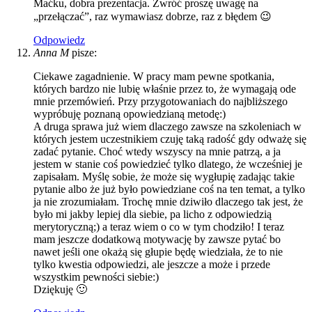
Maćku, dobra prezentacja. Zwróć proszę uwagę na
„przełączać”, raz wymawiasz dobrze, raz z błędem 😉
Odpowiedz
Anna M
pisze:
Ciekawe zagadnienie. W pracy mam pewne spotkania,
których bardzo nie lubię właśnie przez to, że wymagają ode
mnie przemówień. Przy przygotowaniach do najbliższego
wypróbuję poznaną opowiedzianą metodę:)
A druga sprawa już wiem dlaczego zawsze na szkoleniach w
których jestem uczestnikiem czuję taką radość gdy odważę się
zadać pytanie. Choć wtedy wszyscy na mnie patrzą, a ja
jestem w stanie coś powiedzieć tylko dlatego, że wcześniej je
zapisałam. Myślę sobie, że może się wygłupię zadając takie
pytanie albo że już było powiedziane coś na ten temat, a tylko
ja nie zrozumiałam. Trochę mnie dziwiło dlaczego tak jest, że
było mi jakby lepiej dla siebie, pa licho z odpowiedzią
merytoryczną;) a teraz wiem o co w tym chodziło! I teraz
mam jeszcze dodatkową motywację by zawsze pytać bo
nawet jeśli one okażą się głupie będę wiedziała, że to nie
tylko kwestia odpowiedzi, ale jeszcze a może i przede
wszystkim pewności siebie:)
Dziękuję 🙂