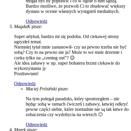
mogła byś by poprawić i co w ogóle o nim sądzą.
Bardzo możliwe, że pozwoli Ci to zbudować większy
dystans w ocenie własnych wystąpień medialnych.
Odpowiedz
MagdaK
pisze:
Super artykuł, bardzo mi się podoba. Od ciekawej strony
ugryzłeś temat.
Niemniej tytuł mnie zastanowił- czy na pewno trzeba nie być
sobą? Czy to na pewno nie ja? Może to we mnie drzemie i
czeka tylko na „coming out”? 😉
Ale idea zabawy w np. super bohatera brzmi ciekawie do
wykorzystania ;p
Pozdrawiam!
Odpowiedz
Maciej Prósiński
pisze:
Na tym polegał paradoks, który spostrzegłem – nie
będąc sobą w ramach ćwiczeń i zabawy, łatwiej odkryć
pewne części siebie, które normalnie nie są tak łatwe do
zobaczenia czy wydobycia na wierzch 🙂
Odpowiedz
Marek
pisze: