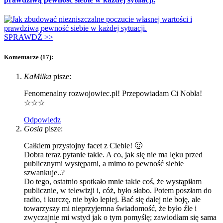
SPRAWDŹ >>
Komentarze (17):
KaMilka
pisze:
Fenomenalny rozwojowiec.pl! Przepowiadam Ci Nobla!
☆☆☆
Odpowiedz
Gosia
pisze:
Całkiem przystojny facet z Ciebie! 🙂
Dobra teraz pytanie takie. A co, jak się nie ma lęku przed
publicznymi występami, a mimo to pewność siebie
szwankuje..?
Do tego, ostatnio spotkało mnie takie coś, że wystąpiłam
publicznie, w telewizji i, cóż, było słabo. Potem poszłam do
radio, i kurczę, nie było lepiej. Bać się dalej nie boję, ale
towarzyszy mi nieprzyjemna świadomość, że było źle i
zwyczajnie mi wstyd jak o tym pomyślę; zawiodłam się sama