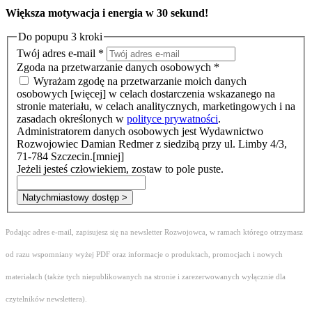
Większa motywacja i energia w 30 sekund!
Do popupu 3 kroki
Twój adres e-mail
*
Zgoda na przetwarzanie danych osobowych
*
Wyrażam zgodę na przetwarzanie moich danych
osobowych
[więcej]
w celach dostarczenia wskazanego na
stronie materiału, w celach analitycznych, marketingowych i na
zasadach określonych w
polityce prywatności
.
Administratorem danych osobowych jest Wydawnictwo
Rozwojowiec Damian Redmer z siedzibą przy ul. Limby 4/3,
71-784 Szczecin.
[mniej]
Jeżeli jesteś człowiekiem, zostaw to pole puste.
Natychmiastowy dostęp >
Podając adres e-mail, zapisujesz się na newsletter Rozwojowca, w ramach którego otrzymasz
od razu wspomniany wyżej PDF oraz informacje o produktach, promocjach i nowych
materiałach (także tych niepublikowanych na stronie i zarezerwowanych wyłącznie dla
czytelników newslettera).