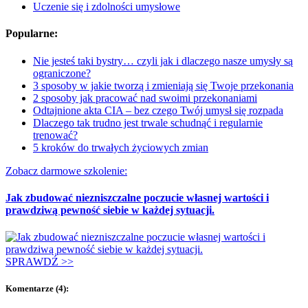
Uczenie się i zdolności umysłowe
Popularne:
Nie jesteś taki bystry… czyli jak i dlaczego nasze umysły są
ograniczone?
​​​​3 sposoby w jakie tworzą i zmieniają się Twoje przekonania
2 sposoby jak pracować nad swoimi przekonaniami
Odtajnione akta CIA – bez czego Twój umysł się rozpada
Dlaczego tak trudno jest trwale schudnąć i regularnie
trenować?
5 kroków do trwałych życiowych zmian
Zobacz darmowe szkolenie:
Jak zbudować niezniszczalne poczucie własnej wartości i
prawdziwą pewność siebie w każdej sytuacji.
SPRAWDŹ >>
Komentarze (4):