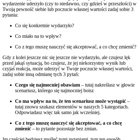
wydarzenie uderzyło (czy to niedawno, czy gdzieś w przeszłości) w
Twoją pewność siebie lub poczucie własnej wartości zadaj sobie 3
pytania:
Co się konkretnie wydarzyło?
Co miało na to wpływ?
Co z tego muszę nauczyć się akceptować, a co chcę zmienić?
Gdy z kolei jeszcze nic się jeszcze nie wydarzyło, ale czujesz lęk
przed jakąś sytuacją, bo czujesz, że jej niekorzystny wynik lub
czyjaś reakcja, może uderzyć w Twoje poczucie własnej wartości,
zadaj sobie inną odmianę tych 3 pytań:
Czego się najmocniej obawiam
– tutaj nakreślasz w głowie
scenariusz, którego się najmocniej boisz
Co ma wpływ na to, że ten scenariusz może wystąpić
–
tutaj znowu szukasz elementów w naszych 5 kategoriach.
Odpowiadasz więc tak samo jak wcześniej.
Co z tego muszę nauczyć się akceptować, a co chcę
zmienić
– to pytanie pozostaje bez zmian.
Im częściej będziesz myśleć tymi pytaniami, tym ten sposób