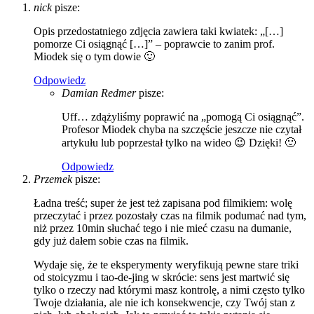
nick
pisze:
Opis przedostatniego zdjęcia zawiera taki kwiatek: „[…]
pomorze Ci osiągnąć […]” – poprawcie to zanim prof.
Miodek się o tym dowie 🙂
Odpowiedz
Damian Redmer
pisze:
Uff… zdążyliśmy poprawić na „pomogą Ci osiągnąć”.
Profesor Miodek chyba na szczęście jeszcze nie czytał
artykułu lub poprzestał tylko na wideo 😉 Dzięki! 🙂
Odpowiedz
Przemek
pisze:
Ładna treść; super że jest też zapisana pod filmikiem: wolę
przeczytać i przez pozostały czas na filmik podumać nad tym,
niż przez 10min słuchać tego i nie mieć czasu na dumanie,
gdy już dałem sobie czas na filmik.
Wydaje się, że te eksperymenty weryfikują pewne stare triki
od stoicyzmu i tao-de-jing w skrócie: sens jest martwić się
tylko o rzeczy nad którymi masz kontrolę, a nimi często tylko
Twoje działania, ale nie ich konsekwencje, czy Twój stan z