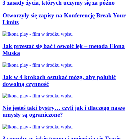
3 zasady życia, których uczymy się za późno
Otworzyły się zapisy na Konferencję Break Your
Limits
Jak przestać się bać i oswoić lęk – metoda Elona
Muska
Jak w 4 krokach oszukać mózg, aby polubić
dowolną czynność
Nie jesteś taki bystry… czyli jak i dlaczego nasze
umysły są ograniczone?
​​​​3 sposoby w jakie tworzą i zmieniają się Twoje