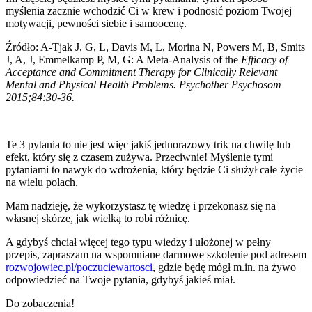
myślenia zacznie wchodzić Ci w krew i podnosić poziom Twojej
motywacji, pewności siebie i samoocenę.
Źródło: A-Tjak J, G, L, Davis M, L, Morina N, Powers M, B, Smits
J, A, J, Emmelkamp P, M, G: A Meta-Analysis of the
Efficacy of
Acceptance and Commitment Therapy for Clinically Relevant
Mental and Physical Health Problems. Psychother Psychosom
2015;84:30-36.
Te 3 pytania to nie jest więc jakiś jednorazowy trik na chwilę lub
efekt, który się z czasem zużywa. Przeciwnie! Myślenie tymi
pytaniami to nawyk do wdrożenia, który będzie Ci służył całe życie
na wielu polach.
Mam nadzieję, że wykorzystasz tę wiedzę i przekonasz się na
własnej skórze, jak wielką to robi różnicę.
A gdybyś chciał więcej tego typu wiedzy i ułożonej w pełny
przepis, zapraszam na wspomniane darmowe szkolenie pod adresem
rozwojowiec.pl/poczuciewartosci
, gdzie będę mógł m.in. na żywo
odpowiedzieć na Twoje pytania, gdybyś jakieś miał.
Do zobaczenia!