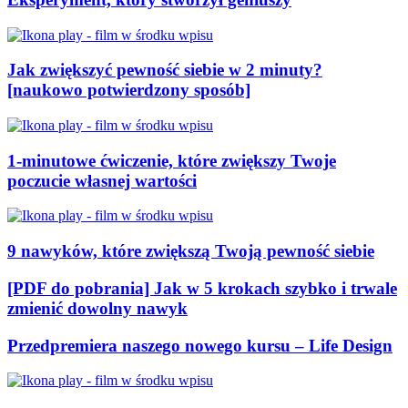
Jak zwiększyć pewność siebie w 2 minuty?
[naukowo potwierdzony sposób]
1-minutowe ćwiczenie, które zwiększy Twoje
poczucie własnej wartości
9 nawyków, które zwiększą Twoją pewność siebie
[PDF do pobrania] Jak w 5 krokach szybko i trwale
zmienić dowolny nawyk
Przedpremiera naszego nowego kursu – Life Design