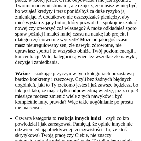
Twoimi mocnymi stronami, ale czujesz, że musisz w niej być,
bo wziąłeś kredyty i teraz poniósłbyś za duże ryzyko ją
zmieniając. A dodatkowo nie oszczędzałeś pieniędzy, aby
mieć wystarczający bufor, który pozwoli Ci spokojnie szukać
nowej czy otworzyć coś własnego? A może odkładałeś sporo
spraw później i miałeś mniej czasu na naukę lub projekt i
dlatego częściowo nie wyszedł? Może od jakiegoś czasu
masz nieuregulowany sen, złe nawyki zdrowotne, nie
uprawiasz sportu i to wszystko obniża Twój poziom energii i
koncentracji. W tej kategorii są więc też wszelkie złe nawyki,
decyzje i zaniedbania.
Ważne
– szukając przyczyn w tych kategoriach pozostawaj
bardzo konkretny i rzeczowy. Czyli bez żadnych błędnych
uogólnień, jaki to Ty rzekomo jesteś i już zawsze będziesz, bo
fakt jest taki, że mając tylko odpowiednią wiedzę, już za np. 3
miesiące możesz zmienić wiele z tych nawyków i być
kompletnie inny, prawda? Więc takie uogólnianie po prostu
nie ma sensu.
Czwarta kategoria to
reakcja innych ludzi
– czyli co kto
powiedział i jak zareagował. Pamiętaj, że opinie innych nie
odzwierciedlają obiektywnej rzeczywistości. To, że ktoś
skrytykował Twoją pracę czy Ciebie, nie znaczy
automatycznie, że miał w czymś rację. To tylko jego opinia