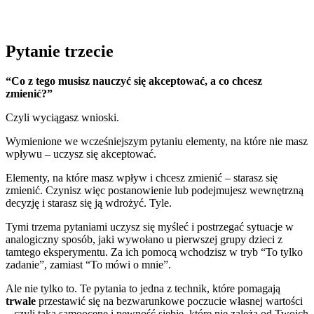
Pytanie trzecie
“Co z tego musisz nauczyć się akceptować, a co chcesz
zmienić?”
Czyli wyciągasz wnioski.
Wymienione we wcześniejszym pytaniu elementy, na które nie masz
wpływu – uczysz się akceptować.
Elementy, na które masz wpływ i chcesz zmienić – starasz się
zmienić. Czynisz więc postanowienie lub podejmujesz wewnętrzną
decyzję i starasz się ją wdrożyć. Tyle.
Tymi trzema pytaniami uczysz się myśleć i postrzegać sytuacje w
analogiczny sposób, jaki wywołano u pierwszej grupy dzieci z
tamtego eksperymentu. Za ich pomocą wchodzisz w tryb “To tylko
zadanie”, zamiast “To mówi o mnie”.
Ale nie tylko to. Te pytania to jedna z technik, które pomagają
trwale
przestawić się na bezwarunkowe poczucie własnej wartości
– czyli taką samoocenę i pewność siebie, które nie zależą od Twoich