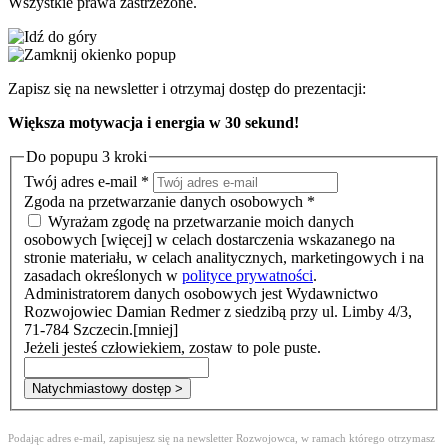
Wszystkie prawa zastrzeżone.
Zapisz się na newsletter i otrzymaj dostęp do prezentacji:
Większa motywacja i energia w 30 sekund!
Do popupu 3 kroki
Twój adres e-mail
*
Zgoda na przetwarzanie danych osobowych
*
Wyrażam zgodę na przetwarzanie moich danych
osobowych
[więcej]
w celach dostarczenia wskazanego na
stronie materiału, w celach analitycznych, marketingowych i na
zasadach określonych w
polityce prywatności
.
Administratorem danych osobowych jest Wydawnictwo
Rozwojowiec Damian Redmer z siedzibą przy ul. Limby 4/3,
71-784 Szczecin.
[mniej]
Jeżeli jesteś człowiekiem, zostaw to pole puste.
Natychmiastowy dostęp >
Podając adres e-mail, zapisujesz się na newsletter Rozwojowca, w ramach którego otrzymasz