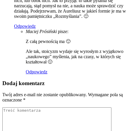
nich, lub obok nich. Jak to przyjąć to takie pytania się
narzucają, stąd pomysł na nie, a nauka może sprawdzić czy
działają. Podejrzewam, że Aureliusz w jakieś formie je ma w
swoim pamiętniczku „Rozmyślania”. 🙂
Odpowiedz
Maciej Prósiński
pisze:
Z całą pewnością ma 🙂
Ale tak, stoicyzm wydaje się wyrosłym z wyjątkowo
„naukowego” myślenia, jak na czasy, w których się
kształtował 🙂
Odpowiedz
Dodaj komentarz
Twój adres e-mail nie zostanie opublikowany.
Wymagane pola są
oznaczone
*