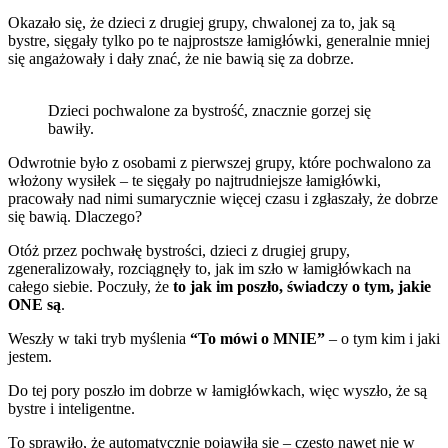
Okazało się, że dzieci z drugiej grupy, chwalonej za to, jak są
bystre, sięgały tylko po te najprostsze łamigłówki, generalnie mniej
się angażowały i dały znać, że nie bawią się za dobrze.
Dzieci pochwalone za bystrość, znacznie gorzej się
bawiły.
Odwrotnie było z osobami z pierwszej grupy, które pochwalono za
włożony wysiłek – te sięgały po najtrudniejsze łamigłówki,
pracowały nad nimi sumarycznie więcej czasu i zgłaszały, że dobrze
się bawią. Dlaczego?
Otóż przez pochwałę bystrości, dzieci z drugiej grupy,
zgeneralizowały, rozciągnęły to, jak im szło w łamigłówkach na
całego siebie. Poczuły, że
to jak im poszło, świadczy o tym, jakie
ONE są
.
Weszły w taki tryb myślenia
“To mówi o MNIE”
– o tym kim i jaki
jestem.
Do tej pory poszło im dobrze w łamigłówkach, więc wyszło, że są
bystre i inteligentne.
To sprawiło, że automatycznie pojawiła się – często nawet nie w