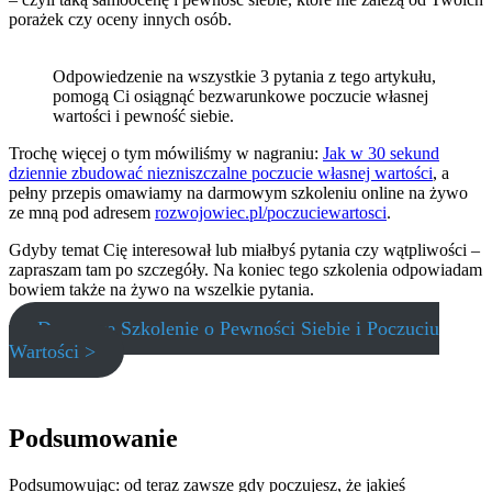
porażek czy oceny innych osób.
Odpowiedzenie na wszystkie 3 pytania z tego artykułu,
pomogą Ci osiągnąć bezwarunkowe poczucie własnej
wartości i pewność siebie.
Trochę więcej o tym mówiliśmy w nagraniu:
Jak w 30 sekund
dziennie zbudować niezniszczalne poczucie własnej wartości
, a
pełny przepis omawiamy na darmowym szkoleniu online na żywo
ze mną pod adresem
rozwojowiec.pl/poczuciewartosci
.
Gdyby temat Cię interesował lub miałbyś pytania czy wątpliwości –
zapraszam tam po szczegóły. Na koniec tego szkolenia odpowiadam
bowiem także na żywo na wszelkie pytania.
Darmowe Szkolenie o Pewności Siebie i Poczuciu
Wartości >
Podsumowanie
Podsumowując: od teraz zawsze gdy poczujesz, że jakieś