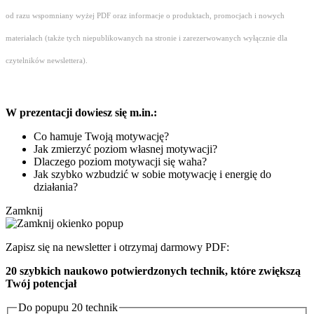
od razu wspomniany wyżej PDF oraz informacje o produktach, promocjach i nowych
materiałach (także tych niepublikowanych na stronie i zarezerwowanych wyłącznie dla
czytelników newslettera).
W prezentacji dowiesz się m.in.:
Co hamuje Twoją motywację?
Jak zmierzyć poziom własnej motywacji?
Dlaczego poziom motywacji się waha?
Jak szybko wzbudzić w sobie motywację i energię do
działania?
Zamknij
Zapisz się na newsletter i otrzymaj darmowy PDF:
20 szybkich naukowo potwierdzonych technik, które zwiększą
Twój potencjał
Do popupu 20 technik