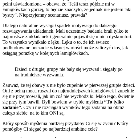
pełni uświadomiona – obawa, że “Jeśli teraz pójdzie mi w
łamigłówkach gorzej, to będzie znaczyło, że jednak nie jestem taki
bystry”. Nieprzyjemny scenariusz, prawda?
Dlatego naturalnie wystąpił spadek motywacji do dalszego
rozwiązywania układanek. Mali uczestnicy badania brali tylko te
najprostsze z układanek i generalnie pojawił się u nich dyskomfort.
To wszystko wynikało z lęku. Lęku o to, że ich świeżo
podbudowane poczucie własnej wartości może zaliczyć cios, jak
osiągną porażkę w kolejnych łamigłówkach.
Dzieci z drugiej grupy nie bały się wyzwań i sięgały po
najtrudniejsze wyzwania.
Zauważ, że tej obawy z nie było zupełnie w pierwszej grupie dzieci.
Oni z pełną mocą ruszyli do najtrudniejszych łamigłówek i zupełnie
się nie przejmowali, jak im coś nie wychodziło. Mało tego, świetnie
się przy tym bawili. Byli bowiem w trybie myślenia
“To tylko
zadanie”
. Czyli nie rozciągali wyników tego zadania na obraz
całego siebie, na to kim ONI są.
Który sposób myślenia bardziej przydałby Ci się w życiu? Który
pomógłby Ci sięgać po najbardziej ambitne cele?