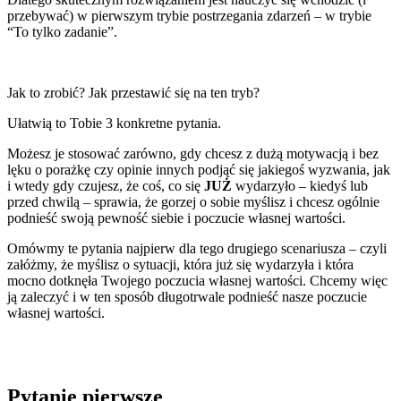
przebywać) w pierwszym trybie postrzegania zdarzeń – w trybie
“To tylko zadanie”.
Jak to zrobić? Jak przestawić się na ten tryb?
Ułatwią to Tobie 3 konkretne pytania.
Możesz je stosować zarówno, gdy chcesz z dużą motywacją i bez
lęku o porażkę czy opinie innych podjąć się jakiegoś wyzwania, jak
i wtedy gdy czujesz, że coś, co się
JUŻ
wydarzyło – kiedyś lub
przed chwilą – sprawia, że gorzej o sobie myślisz i chcesz ogólnie
podnieść swoją pewność siebie i poczucie własnej wartości.
Omówmy te pytania najpierw dla tego drugiego scenariusza – czyli
załóżmy, że myślisz o sytuacji, która już się wydarzyła i która
mocno dotknęła Twojego poczucia własnej wartości. Chcemy więc
ją zaleczyć i w ten sposób długotrwale podnieść nasze poczucie
własnej wartości.
Pytanie pierwsze