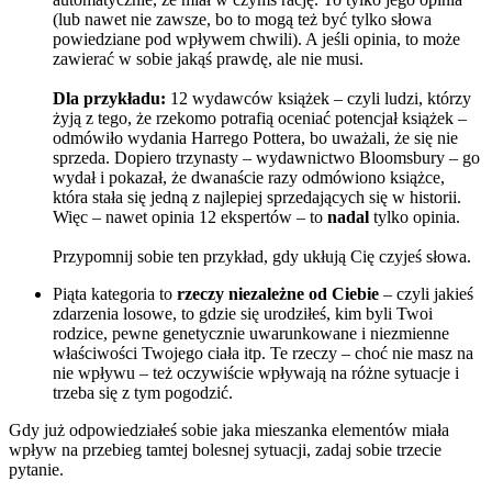
(lub nawet nie zawsze, bo to mogą też być tylko słowa
powiedziane pod wpływem chwili). A jeśli opinia, to może
zawierać w sobie jakąś prawdę, ale nie musi.
Dla przykładu:
12 wydawców książek – czyli ludzi, którzy
żyją z tego, że rzekomo potrafią oceniać potencjał książek –
odmówiło wydania Harrego Pottera, bo uważali, że się nie
sprzeda. Dopiero trzynasty – wydawnictwo Bloomsbury – go
wydał i pokazał, że dwanaście razy odmówiono książce,
która stała się jedną z najlepiej sprzedających się w historii.
Więc – nawet opinia 12 ekspertów – to
nadal
tylko opinia.
Przypomnij sobie ten przykład, gdy ukłują Cię czyjeś słowa.
Piąta kategoria to
rzeczy niezależne od Ciebie
– czyli jakieś
zdarzenia losowe, to gdzie się urodziłeś, kim byli Twoi
rodzice, pewne genetycznie uwarunkowane i niezmienne
właściwości Twojego ciała itp. Te rzeczy – choć nie masz na
nie wpływu – też oczywiście wpływają na różne sytuacje i
trzeba się z tym pogodzić.
Gdy już odpowiedziałeś sobie jaka mieszanka elementów miała
wpływ na przebieg tamtej bolesnej sytuacji, zadaj sobie trzecie
pytanie.