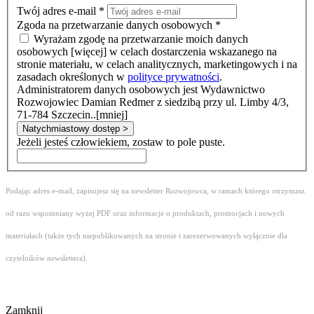
Twój adres e-mail
*
Zgoda na przetwarzanie danych osobowych
*
Wyrażam zgodę na przetwarzanie moich danych
osobowych
[więcej]
w celach dostarczenia wskazanego na
stronie materiału, w celach analitycznych, marketingowych i na
zasadach określonych w
polityce prywatności
.
Administratorem danych osobowych jest Wydawnictwo
Rozwojowiec Damian Redmer z siedzibą przy ul. Limby 4/3,
71-784 Szczecin..
[mniej]
Natychmiastowy dostęp >
Jeżeli jesteś człowiekiem, zostaw to pole puste.
Podając adres e-mail, zapisujesz się na newsletter Rozwojowca, w ramach którego otrzymasz
od razu wspomniany wyżej PDF oraz informacje o produktach, promocjach i nowych
materiałach (także tych niepublikowanych na stronie i zarezerwowanych wyłącznie dla
czytelników newslettera).
Zamknij