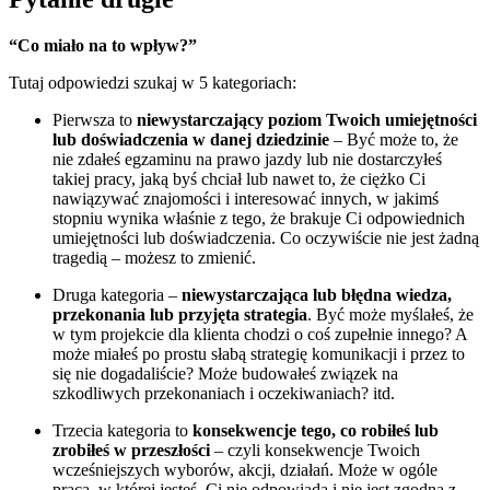
“Co miało na to wpływ?”
Tutaj odpowiedzi szukaj w 5 kategoriach:
Pierwsza to
niewystarczający poziom Twoich umiejętności
lub doświadczenia w danej dziedzinie
– Być może to, że
nie zdałeś egzaminu na prawo jazdy lub nie dostarczyłeś
takiej pracy, jaką byś chciał lub nawet to, że ciężko Ci
nawiązywać znajomości i interesować innych, w jakimś
stopniu wynika właśnie z tego, że brakuje Ci odpowiednich
umiejętności lub doświadczenia. Co oczywiście nie jest żadną
tragedią – możesz to zmienić.
Druga kategoria –
niewystarczająca lub błędna wiedza,
przekonania lub przyjęta strategia
. Być może myślałeś, że
w tym projekcie dla klienta chodzi o coś zupełnie innego? A
może miałeś po prostu słabą strategię komunikacji i przez to
się nie dogadaliście? Może budowałeś związek na
szkodliwych przekonaniach i oczekiwaniach? itd.
Trzecia kategoria to
konsekwencje tego, co robiłeś lub
zrobiłeś w przeszłości
– czyli konsekwencje Twoich
wcześniejszych wyborów, akcji, działań. Może w ogóle
praca, w której jesteś, Ci nie odpowiada i nie jest zgodna z