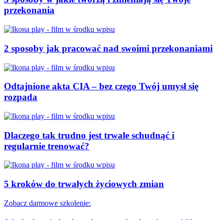
przekonania
2 sposoby jak pracować nad swoimi przekonaniami
Odtajnione akta CIA – bez czego Twój umysł się
rozpada
Dlaczego tak trudno jest trwale schudnąć i
regularnie trenować?
5 kroków do trwałych życiowych zmian
Zobacz darmowe szkolenie: