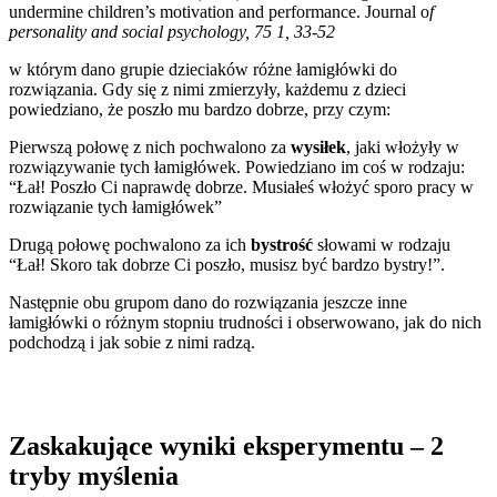
undermine children’s motivation and performance. Journal o
f
personality and social psychology, 75 1, 33-52
w którym dano grupie dzieciaków różne łamigłówki do
rozwiązania. Gdy się z nimi zmierzyły, każdemu z dzieci
powiedziano, że poszło mu bardzo dobrze, przy czym:
Pierwszą połowę z nich pochwalono za
wysiłek
, jaki włożyły w
rozwiązywanie tych łamigłówek. Powiedziano im coś w rodzaju:
“Łał! Poszło Ci naprawdę dobrze. Musiałeś włożyć sporo pracy w
rozwiązanie tych łamigłówek”
Drugą połowę pochwalono za ich
bystrość
słowami w rodzaju
“Łał! Skoro tak dobrze Ci poszło, musisz być bardzo bystry!”.
Następnie obu grupom dano do rozwiązania jeszcze inne
łamigłówki o różnym stopniu trudności i obserwowano, jak do nich
podchodzą i jak sobie z nimi radzą.
Zaskakujące wyniki eksperymentu – 2
tryby myślenia