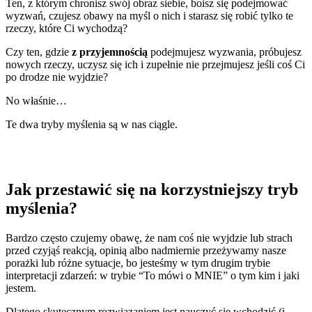
Ten, z którym chronisz swój obraz siebie, boisz się podejmować
wyzwań, czujesz obawy na myśl o nich i starasz się robić tylko te
rzeczy, które Ci wychodzą?
Czy ten, gdzie
z przyjemnością
podejmujesz wyzwania, próbujesz
nowych rzeczy, uczysz się ich i zupełnie nie przejmujesz jeśli coś Ci
po drodze nie wyjdzie?
No właśnie…
Te dwa tryby myślenia są w nas ciągle.
Jak przestawić się na korzystniejszy tryb
myślenia?
Bardzo często czujemy obawę, że nam coś nie wyjdzie lub strach
przed czyjąś reakcją, opinią albo nadmiernie przeżywamy nasze
porażki lub różne sytuacje, bo jesteśmy w tym drugim trybie
interpretacji zdarzeń: w trybie “To mówi o MNIE” o tym kim i jaki
jestem.
Dlatego skutecznym rozwiązaniem jest nauczyć się wchodzić (i