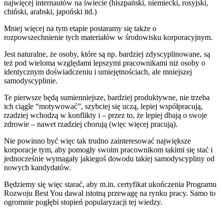
najwięcej internautów na świecie (hiszpański, niemiecki, rosyjski,
chiński, arabski, japoński itd.)
Mniej więcej na tym etapie postaramy się także o
rozpowszechnienie tych materiałów w środowisku korporacyjnym.
Jest naturalne, że osoby, które są np. bardziej zdyscyplinowane, są
też pod wieloma względami lepszymi pracownikami niż osoby o
identycznym doświadczeniu i umiejętnościach, ale mniejszej
samodyscyplinie.
Te pierwsze będą sumienniejsze, bardziej produktywne, nie trzeba
ich ciągle “motywować”, szybciej się uczą, lepiej współpracują,
rzadziej wchodzą w konflikty i – przez to, że lepiej dbają o swoje
zdrowie – nawet rzadziej chorują (więc więcej pracują).
Nie powinno być więc tak trudno zainteresować największe
korporacje tym, aby pomogły swoim pracownikom takimi się stać i
jednocześnie wymagały jakiegoś dowodu takiej samodyscypliny od
nowych kandydatów.
Będziemy się więc starać, aby m.in. certyfikat ukończenia Programu
Rozwoju Best You dawał istotną przewagę na rynku pracy. Samo to
ogromnie pogłębi stopień popularyzacji tej wiedzy.