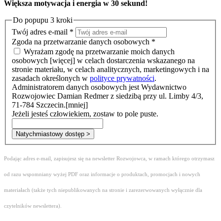
Większa motywacja i energia w 30 sekund!
Do popupu 3 kroki
Twój adres e-mail
*
Zgoda na przetwarzanie danych osobowych
*
Wyrażam zgodę na przetwarzanie moich danych
osobowych
[więcej]
w celach dostarczenia wskazanego na
stronie materiału, w celach analitycznych, marketingowych i na
zasadach określonych w
polityce prywatności
.
Administratorem danych osobowych jest Wydawnictwo
Rozwojowiec Damian Redmer z siedzibą przy ul. Limby 4/3,
71-784 Szczecin.
[mniej]
Jeżeli jesteś człowiekiem, zostaw to pole puste.
Natychmiastowy dostęp >
Podając adres e-mail, zapisujesz się na newsletter Rozwojowca, w ramach którego otrzymasz
od razu wspomniany wyżej PDF oraz informacje o produktach, promocjach i nowych
materiałach (także tych niepublikowanych na stronie i zarezerwowanych wyłącznie dla
czytelników newslettera).