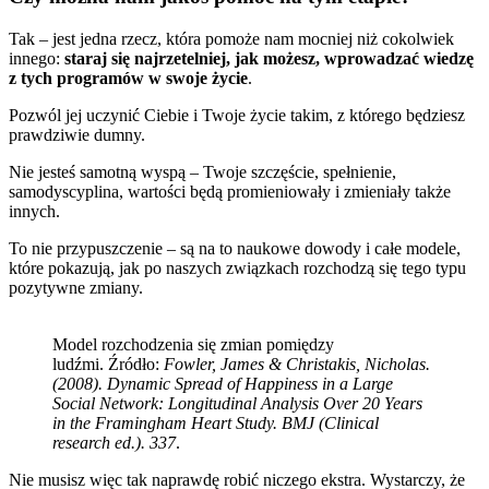
Tak – jest jedna rzecz, która pomoże nam mocniej niż cokolwiek
innego:
staraj się najrzetelniej, jak możesz, wprowadzać wiedzę
z tych programów w swoje życie
.
Pozwól jej uczynić Ciebie i Twoje życie takim, z którego będziesz
prawdziwie dumny.
Nie jesteś samotną wyspą – Twoje szczęście, spełnienie,
samodyscyplina, wartości będą promieniowały i zmieniały także
innych.
To nie przypuszczenie – są na to naukowe dowody i całe modele,
które pokazują, jak po naszych związkach rozchodzą się tego typu
pozytywne zmiany.
Model rozchodzenia się zmian pomiędzy
ludźmi. Źródło:
Fowler, James & Christakis, Nicholas.
(2008). Dynamic Spread of Happiness in a Large
Social Network: Longitudinal Analysis Over 20 Years
in the Framingham Heart Study. BMJ (Clinical
research ed.). 337
.
Nie musisz więc tak naprawdę robić niczego ekstra. Wystarczy, że